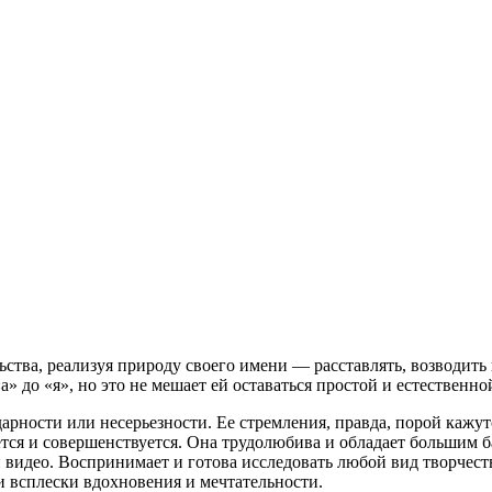
льства, реализуя природу своего имени — расставлять, возводит
 до «я», но это не мешает ей оставаться простой и естественно
здарности или несерьезности. Ее стремления, правда, порой кажут
ется и совершенствуется. Она трудолюбива и обладает большим 
 видео. Воспринимает и готова исследовать любой вид творчест
ои всплески вдохновения и мечтательности.