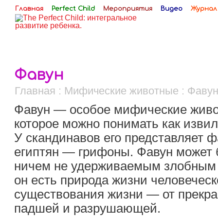
Главная
Perfect Child
Мероприятия
Видео
Журнал
Фавун
Главная
:
Мифические животные
:
Фаву
Фавун — особое мифические живо
которое можно понимать как извил
У скандинавов его представляет ф
египтян — грифоны. Фавун может б
ничем не удерживаемым злобным з
он есть природа жизни человеческ
существования жизни — от прекр
падшей и разрушающей.